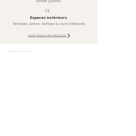
centres sportifs,
04
Espaces extérieurs
Terrasses, jardins, rooftops & cours intérieures
VOIR TOUS LES PROJETS
ACCOMPAGNEMENT
Sur mesure, de A à Z
Chaque projet est développé dans sa globalité : étude
de faisabilité, conception, plans détaillés,
modélisations 3D, sélection des matériaux, mobilier
sur mesure et suivi de chantier. Un interlocuteur
unique vous accompagne à chaque étape.
Un réseau d'artisans qualifiés
ADÉPURE travaille en collaboration avec une
entreprise générale tous corps d'état et un réseau
d'artisans soigneusement sélectionnés, pour garantir