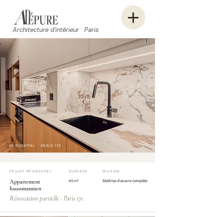
Architecture d'intérieur · Paris
RÉSIDENTIEL · PARIS 17E
PROJET RÉSIDENTIEL
SURFACE
MISSION
Appartement
85 m²
Maîtrise d'œuvre complète
haussmannien
Rénovation partielle · Paris 17e